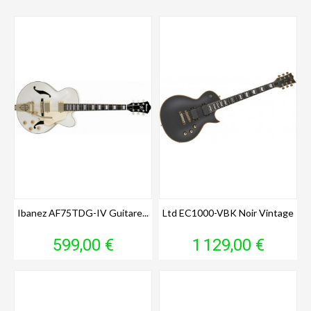
Ibanez AF75TDG-IV Guitare...
Ltd EC1000-VBK Noir Vintage
Prix
Prix
599,00 €
1 129,00 €