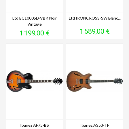
Ltd EC1000SD-VBK Noir
Ltd IRONCROSS-SW Blanc...
Vintage
Prix
1 589,00 €
Prix
1 199,00 €
Ibanez AF75-BS
Ibanez AS53-TF