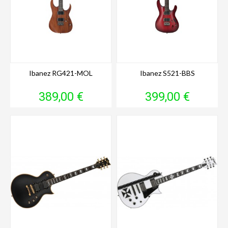
Ibanez RG421-MOL
Ibanez S521-BBS
Prix
Prix
389,00 €
399,00 €