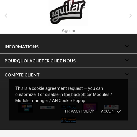


Akai

INFORMATIONS

POURQUOI ACHETER CHEZ NOUS

COMPTE CLIENT
This is a cookie agreement request — you can
customize it or disable in the backoffice: Modules /
© 2013 - Audiosystem
Module manager / AN Cookie Popup.
done
PRIVACY POLICY
ACCEPT