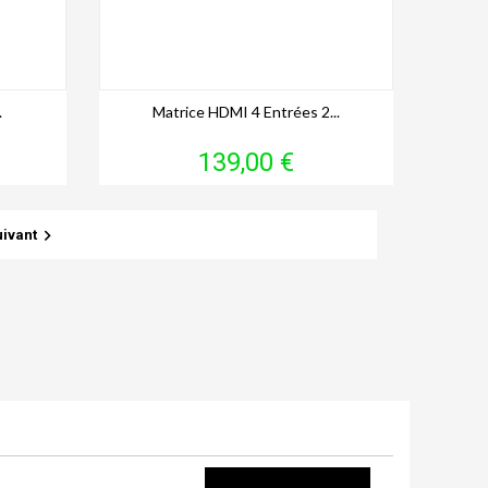
.
Matrice HDMI 4 Entrées 2...
Prix
139,00 €

uivant