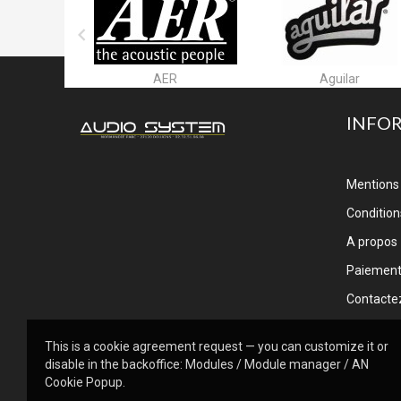

S
AER
Aguilar
INFO
Mentions 
Conditions
A propos
Paiemen
Contacte
This is a cookie agreement request — you can customize it or
disable in the backoffice: Modules / Module manager / AN
Cookie Popup.