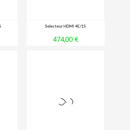
S
Selecteur HDMI 4E/1S
Prix
474,00 €