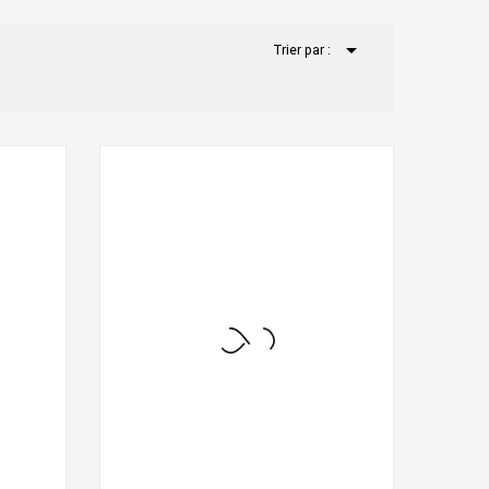

Trier par :