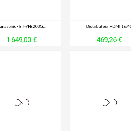
anasonic - ET-YFB200G...
Distributeur HDMI 1E/4
Prix
Prix
1 649,00 €
469,26 €