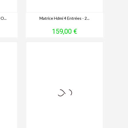
O...
Matrice Hdmi 4 Entrées - 2...
Prix
159,00 €