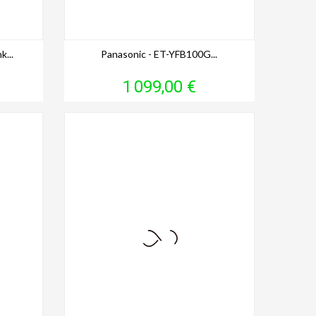
k...
Panasonic - ET-YFB100G...
Prix
1 099,00 €