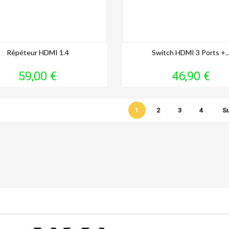
Répéteur HDMI 1.4
Switch HDMI 3 Ports +..
Prix
Prix
59,00 €
46,90 €
1
2
3
4
S