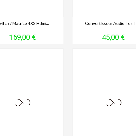
itch / Matrice 4X2 Hdmi...
Convertisseur Audio Toslin
Prix
Prix
169,00 €
45,00 €