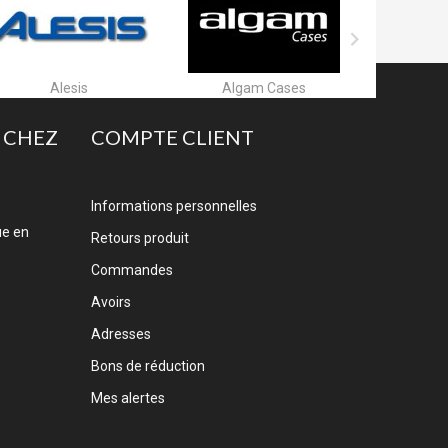

Alesis
Algam Cases
Algam
 CHEZ
COMPTE CLIENT
Informations personnelles
ue en
Retours produit
Commandes
Avoirs
Adresses
Bons de réduction
Mes alertes