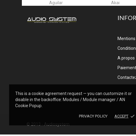
ar
Akai
Alctron
INFO
Mentions 
Conditions
A propos
Paiemen
Contacte
This is a cookie agreement request — you can customize it or
disable in the backoffice: Modules / Module manager / AN
Cookie Popup.
done
PRIVACY POLICY
ACCEPT
© 2013 - Audiosystem