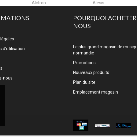
Alesis
Algam Cases
RMATIONS
POURQUOI ACHETER
NOUS
légales
Le plus grand magasin de musiq
 d'utilisation
normandie
Promotions
ts
Nouveaux produits
z-nous
Plan du site
Emplacement magasin