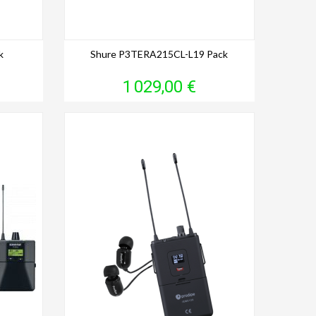
k
Shure P3TERA215CL-L19 Pack
Prix
1 029,00 €