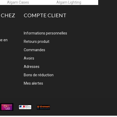
Algam Lighting
Allen & Heath
A
 CHEZ
COMPTE CLIENT
Informations personnelles
ue en
Retours produit
Commandes
Avoirs
Adresses
Bons de réduction
Mes alertes