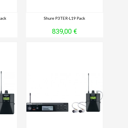
ack
Shure P3TER-L19 Pack
Prix
839,00 €