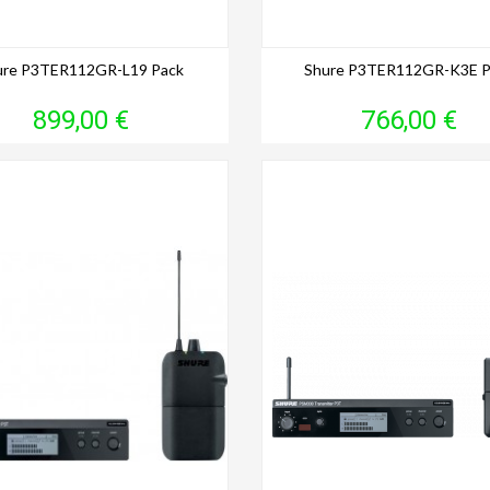
ure P3TER112GR-L19 Pack
Shure P3TER112GR-K3E P
Prix
Prix
899,00 €
766,00 €