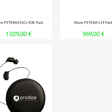
re P3TERA215CL-K3E Pack
Shure P3TERA-L19 Pac
Prix
Prix
1 029,00 €
969,00 €