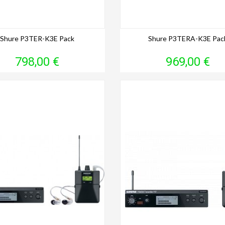
Shure P3TER-K3E Pack
Shure P3TERA-K3E Pac
Prix
Prix
798,00 €
969,00 €