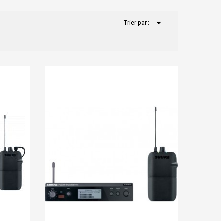

Trier par :