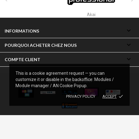
Akai

INFORMATIONS

POURQUOI ACHETER CHEZ NOUS

COMPTE CLIENT
This is a cookie agreement request — you can
customize it or disable in the backoffice: Modules /
© 2013 - Audiosystem
Module manager / AN Cookie Popup.
done
PRIVACY POLICY
ACCEPT