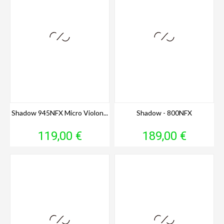
Shadow 945NFX Micro Violon...
Shadow - 800NFX
Prix
Prix
119,00 €
189,00 €