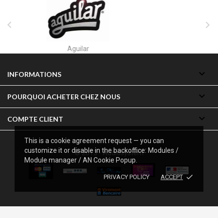


Akai

INFORMATIONS

POURQUOI ACHETER CHEZ NOUS

COMPTE CLIENT
This is a cookie agreement request — you can
customize it or disable in the backoffice: Modules /
© 2013 - Audiosystem
Module manager / AN Cookie Popup.
done
PRIVACY POLICY
ACCEPT