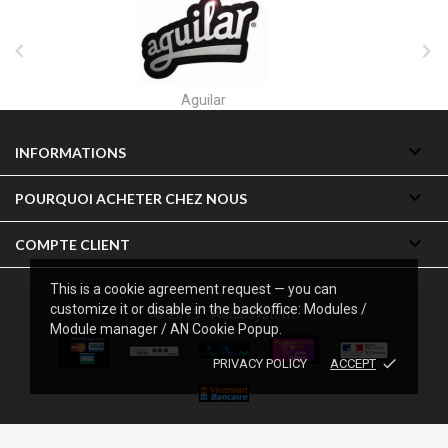


Akai

INFORMATIONS

POURQUOI ACHETER CHEZ NOUS

COMPTE CLIENT
This is a cookie agreement request — you can
customize it or disable in the backoffice: Modules /
© 2013 - Audiosystem
Module manager / AN Cookie Popup.
done
PRIVACY POLICY
ACCEPT