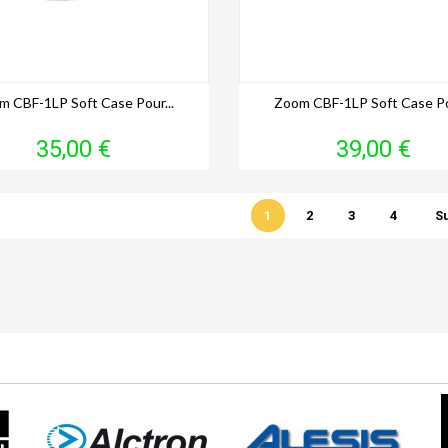
m CBF-1LP Soft Case Pour...
Zoom CBF-1LP Soft Case Pou
Prix
Prix
35,00 €
39,00 €
1
2
3
4
S