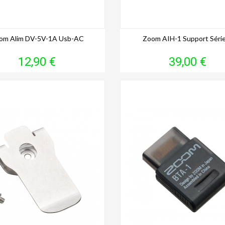
om Alim DV-5V-1A Usb-AC
Zoom AIH-1 Support Séri
Prix
Prix
12,90 €
39,00 €