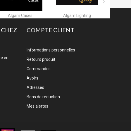

Algam Lighting
Allen & Heath
A
 CHEZ
COMPTE CLIENT
Informations personnelles
ue en
Retours produit
Commandes
Avoirs
Adresses
Bons de réduction
Mes alertes