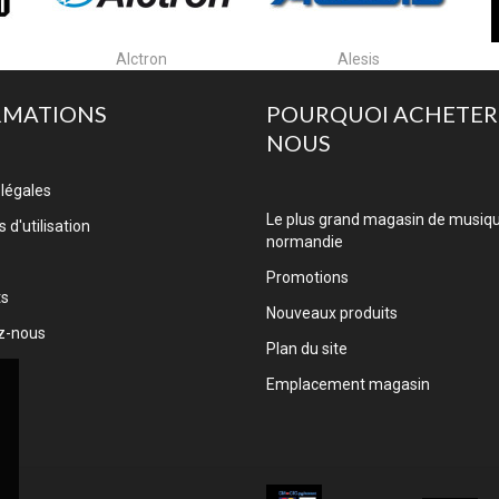
Alesis
Algam Cases
RMATIONS
POURQUOI ACHETER
NOUS
légales
Le plus grand magasin de musiq
 d'utilisation
normandie
Promotions
ts
Nouveaux produits
z-nous
Plan du site
Emplacement magasin