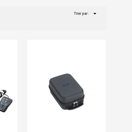

Trier par :