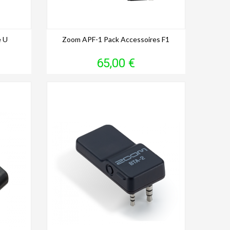
e U
Zoom APF-1 Pack Accessoires F1
Prix
65,00 €