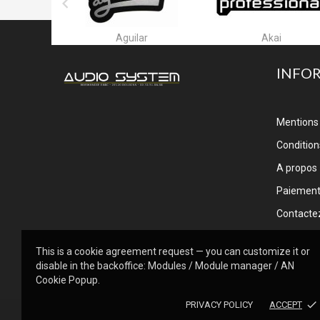

ar
Akai
Alctron
INFO
Mentions 
Conditions
A propos
Paiemen
Contacte
This is a cookie agreement request — you can customize it or
disable in the backoffice: Modules / Module manager / AN
Cookie Popup.
done
PRIVACY POLICY
ACCEPT