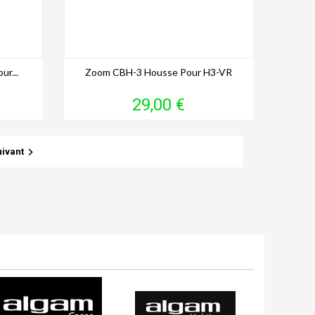
r...
Zoom CBH-3 Housse Pour H3-VR
Prix
29,00 €

uivant