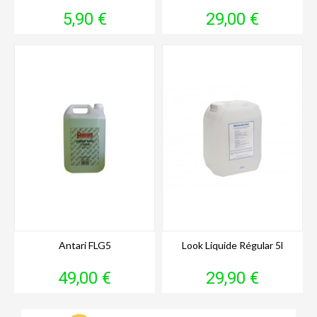
Prix
Prix
5,90 €
29,00 €
Antari FLG5
Look Liquide Régular 5l
Prix
Prix
49,00 €
29,90 €