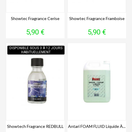
Showtec Fragrance Cerise
Showtec Fragrance Framboise
Prix
Prix
5,90 €
5,90 €
DISPONIBLE SOUS 3 À 12 JOURS
HABITUELLEMENT
Showtech Fragrance REDBULL
Antari FOAM FLUID Liquide À...