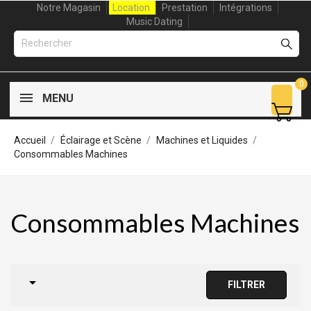
Notre Magasin
Location
Prestation
Intégrations
Music Dating
0
MENU
Accueil
Éclairage et Scène
Machines et Liquides
Consommables Machines
Consommables Machines

FILTRER