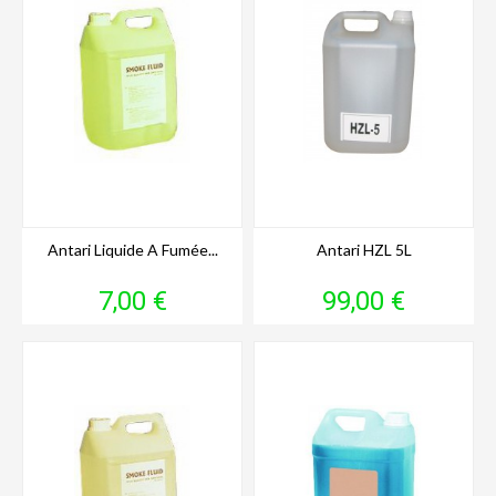
Antari Liquide A Fumée...
Antari HZL 5L
Prix
Prix
7,00 €
99,00 €