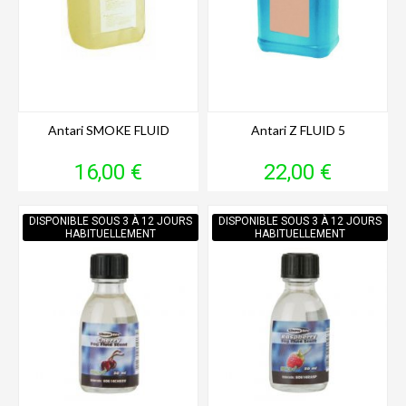
Antari SMOKE FLUID
Antari Z FLUID 5
Prix
Prix
16,00 €
22,00 €
DISPONIBLE SOUS 3 À 12 JOURS
DISPONIBLE SOUS 3 À 12 JOURS
HABITUELLEMENT
HABITUELLEMENT