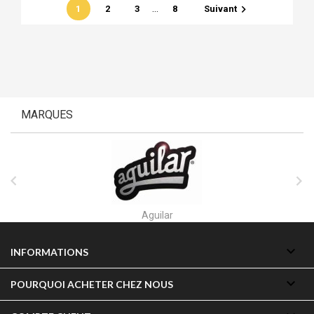
…

1
2
3
8
Suivant
MARQUES


Akai

INFORMATIONS

POURQUOI ACHETER CHEZ NOUS