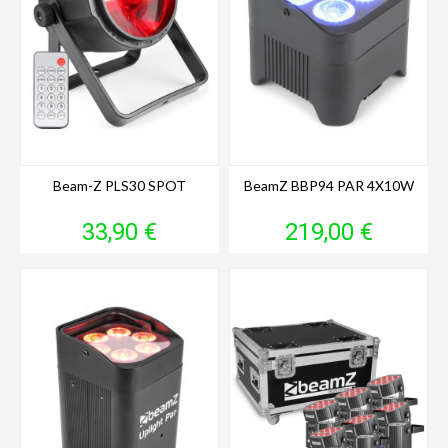
Beam-Z PLS30 SPOT
BeamZ BBP94 PAR 4X10W
Prix
Prix
33,90 €
219,00 €