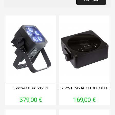
Contest IPair5x12Six
JB SYSTEMS ACCU DECOLITE
Prix
Prix
379,00 €
169,00 €