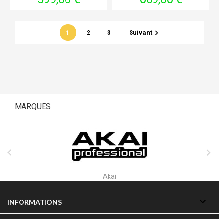

1
2
3
Suivant
MARQUES


Alctron

INFORMATIONS