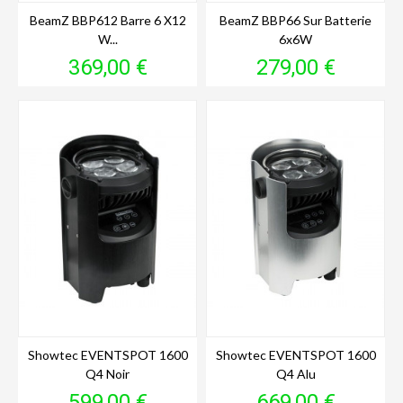
BeamZ BBP612 Barre 6 X12
BeamZ BBP66 Sur Batterie
W...
6x6W
Prix
Prix
369,00 €
279,00 €
Showtec EVENTSPOT 1600
Showtec EVENTSPOT 1600
Q4 Noir
Q4 Alu
Prix
Prix
599,00 €
669,00 €