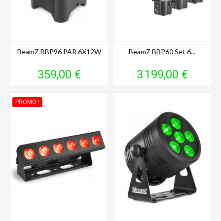
BeamZ BBP96 PAR 6X12W
BeamZ BBP60 Set 6...
Prix
Prix
359,00 €
3 199,00 €
PROMO !