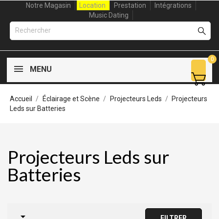
Notre Magasin
Location
Prestation
Intégrations
Music Dating
0
MENU
Accueil
Éclairage et Scène
Projecteurs Leds
Projecteurs
Leds sur Batteries
Projecteurs Leds sur
Batteries

FILTRER