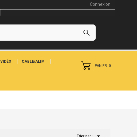
Connexion
VIDÉO
CABLE/ALIM
PANIER: 0

Trier par :