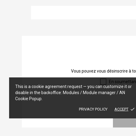
Vous pouvez vous désinscrire à to
En soumettant 
This is a cookie agreement request — you can customize it or
disable in the backoffice: Modules / Module manager / AN
Cookie Popup.
done
PRIVACY POLICY
ACCEPT