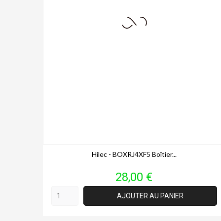
Hilec - BOXRJ4XF5 Boîtier...
Prix
28,00 €
AJOUTER AU PANIER