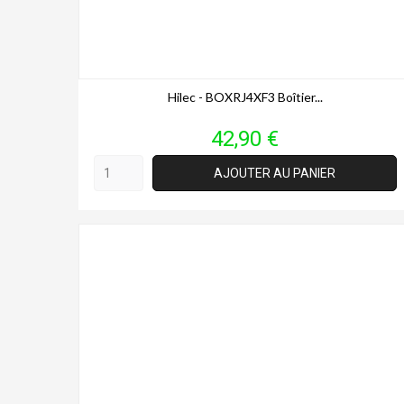
Hilec - BOXRJ4XF3 Boîtier...
Prix
42,90 €
AJOUTER AU PANIER