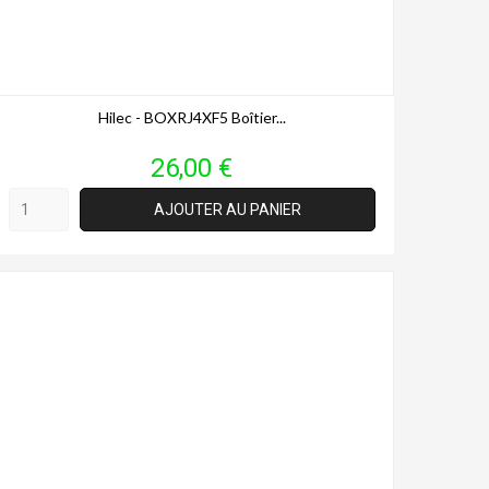
Hilec - BOXRJ4XF5 Boîtier...
Prix
26,00 €
AJOUTER AU PANIER