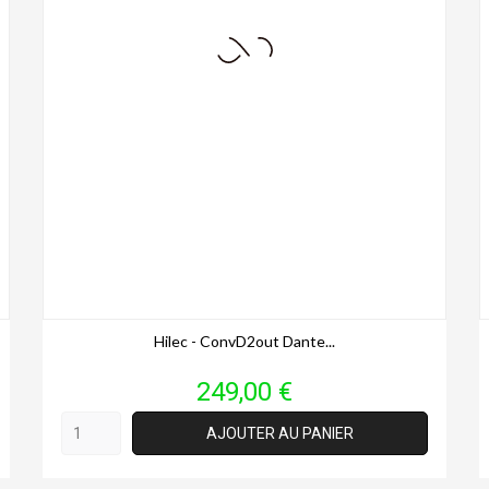
Hilec - ConvD2out Dante...
Prix
249,00 €
AJOUTER AU PANIER