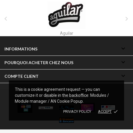


Akai

INFORMATIONS

POURQUOI ACHETER CHEZ NOUS

COMPTE CLIENT
This is a cookie agreement request — you can
customize it or disable in the backoffice: Modules /
© 2013 - Audiosystem
Module manager / AN Cookie Popup.
done
PRIVACY POLICY
ACCEPT