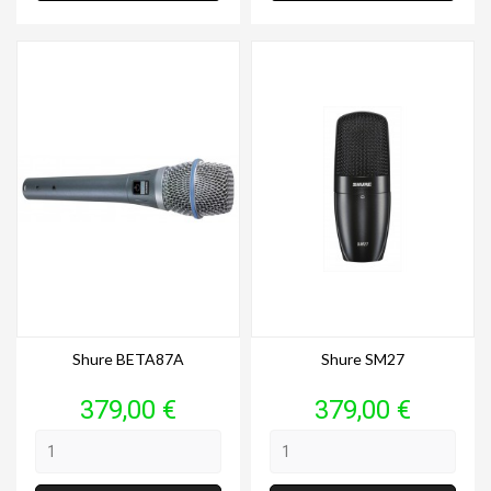
Shure BETA87A
Shure SM27
Prix
Prix
379,00 €
379,00 €