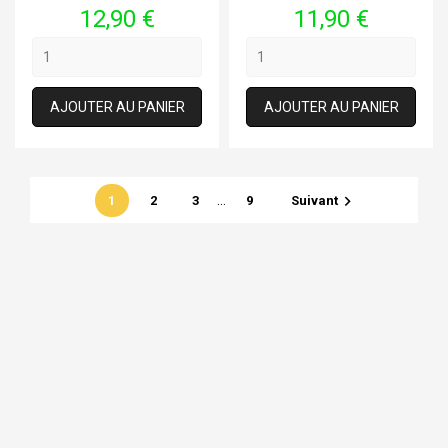
Prix
Prix
12,90 €
11,90 €
AJOUTER AU PANIER
AJOUTER AU PANIER
…

1
2
3
9
Suivant