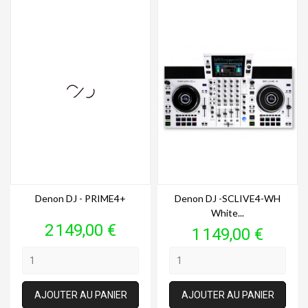
Denon DJ - PRIME4+
Denon DJ -SCLIVE4-WH
White...
Prix
2 149,00 €
Prix
1 149,00 €
AJOUTER AU PANIER
AJOUTER AU PANIER