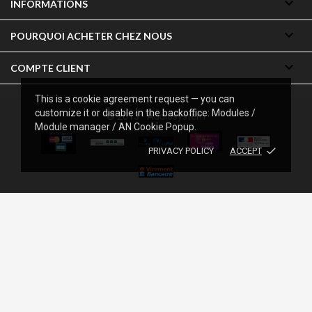

INFORMATIONS

POURQUOI ACHETER CHEZ NOUS

COMPTE CLIENT
This is a cookie agreement request — you can
customize it or disable in the backoffice: Modules /
© 2013 - Audiosystem
Module manager / AN Cookie Popup.
done
PRIVACY POLICY
ACCEPT