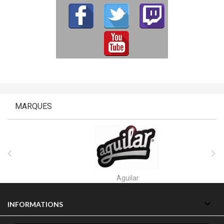
MARQUES


Aguilar

INFORMATIONS