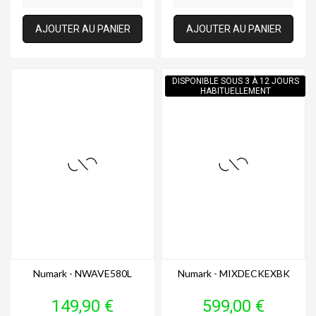
AJOUTER AU PANIER
AJOUTER AU PANIER
DISPONIBLE SOUS 3 À 12 JOURS
HABITUELLEMENT
Numark - NWAVE580L
Numark - MIXDECKEXBK
Prix
Prix
149,90 €
599,00 €