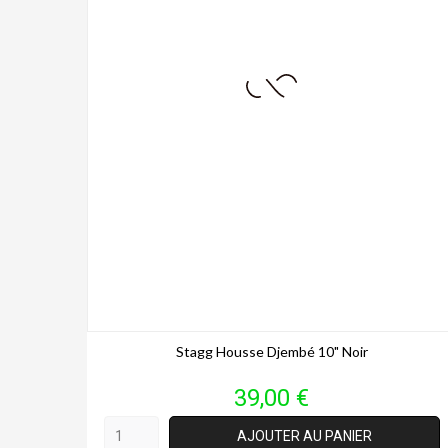
Stagg Housse Djembé 10" Noir
Prix
39,00 €
AJOUTER AU PANIER