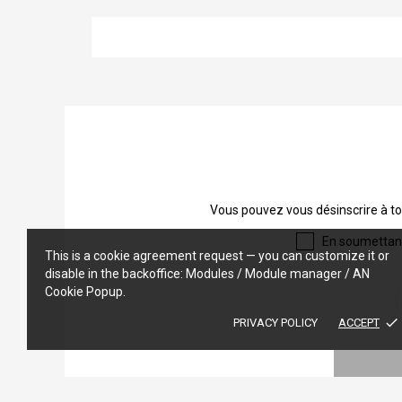
Vous pouvez vous désinscrire à to
En soumettant 
This is a cookie agreement request — you can customize it or
disable in the backoffice: Modules / Module manager / AN
Cookie Popup.
done
PRIVACY POLICY
ACCEPT