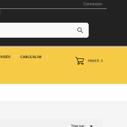
Connexion
VIDÉO
CABLE/ALIM
PANIER: 0

Trier par :