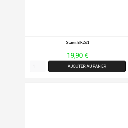
Stagg BR261
Prix
19,90 €
AJOUTER AU PANIER