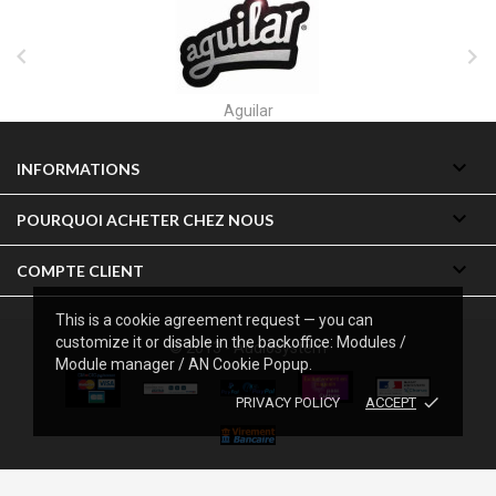


Akai

INFORMATIONS

POURQUOI ACHETER CHEZ NOUS

COMPTE CLIENT
This is a cookie agreement request — you can
customize it or disable in the backoffice: Modules /
© 2013 - Audiosystem
Module manager / AN Cookie Popup.
done
PRIVACY POLICY
ACCEPT