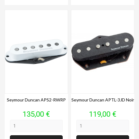
Seymour Duncan APS2-RWRP
Seymour Duncan APTL-3JD Noir
Prix
Prix
135,00 €
119,00 €