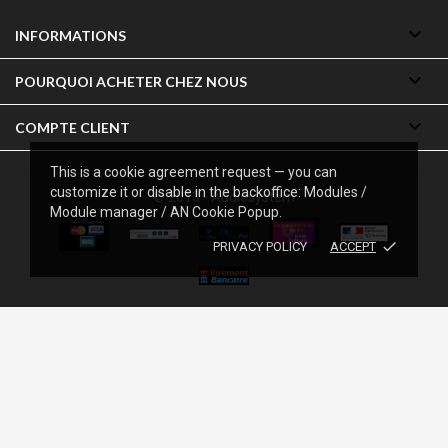

INFORMATIONS

POURQUOI ACHETER CHEZ NOUS

COMPTE CLIENT
This is a cookie agreement request — you can
customize it or disable in the backoffice: Modules /
© 2013 - Audiosystem
Module manager / AN Cookie Popup.
done
PRIVACY POLICY
ACCEPT