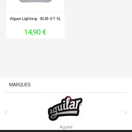
Algam Lighting - BUB-ST-5L
Prix
14,90 €
MARQUES


Aguilar