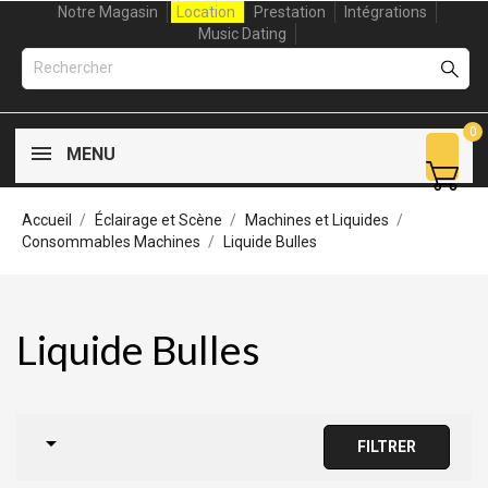
Notre Magasin
Location
Prestation
Intégrations
Music Dating
0
MENU
Accueil
Éclairage et Scène
Machines et Liquides
Consommables Machines
Liquide Bulles
Liquide Bulles

FILTRER