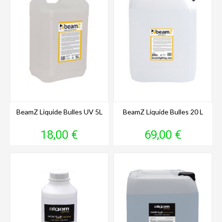
BeamZ Liquide Bulles UV 5L
BeamZ Liquide Bulles 20 L
Prix
Prix
18,00 €
69,00 €