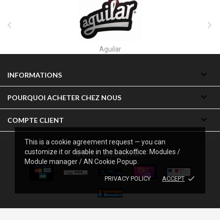


Akai

INFORMATIONS

POURQUOI ACHETER CHEZ NOUS

COMPTE CLIENT
This is a cookie agreement request — you can
customize it or disable in the backoffice: Modules /
© 2013 - Audiosystem
Module manager / AN Cookie Popup.
done
PRIVACY POLICY
ACCEPT