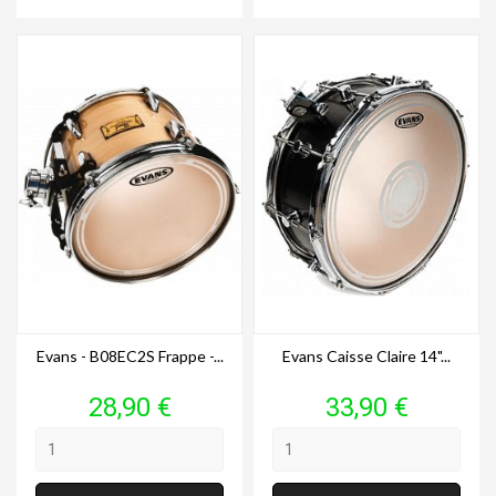
Evans - B08EC2S Frappe -...
Evans Caisse Claire 14"...
Prix
Prix
28,90 €
33,90 €