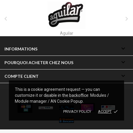


Akai

INFORMATIONS

POURQUOI ACHETER CHEZ NOUS

COMPTE CLIENT
This is a cookie agreement request — you can
customize it or disable in the backoffice: Modules /
© 2013 - Audiosystem
Module manager / AN Cookie Popup.
done
PRIVACY POLICY
ACCEPT