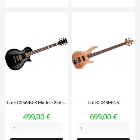
Ltd EC256-BLK Modele 256 -...
Ltd B204SM-NS
Prix
Prix
499,00 €
699,00 €