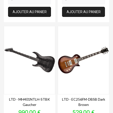
AJOUTER AU PANIER
AJOUTER AU PANIER
LTD - MH401NTLH-STBK
LTD - EC256FM-DBSB Dark
Gaucher
Brown
Prix
Prix
990,00 €
529,00 €