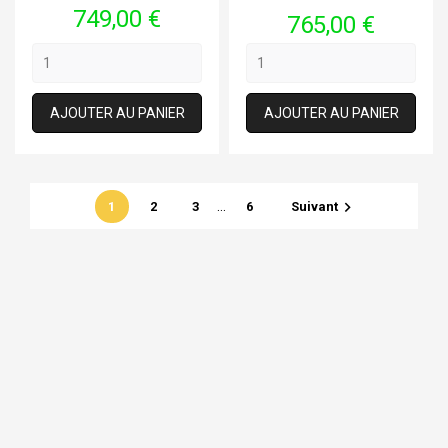
Prix
749,00 €
Prix
765,00 €
AJOUTER AU PANIER
AJOUTER AU PANIER
…

1
2
3
6
Suivant