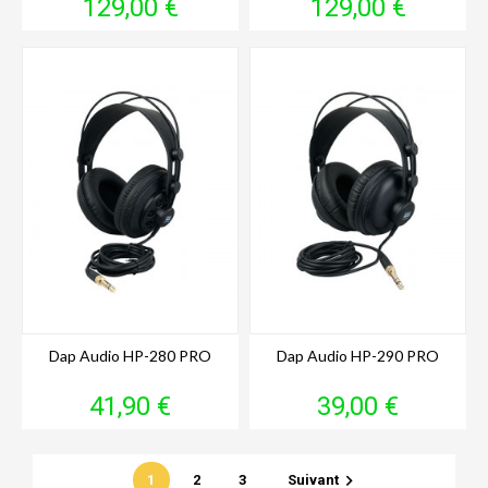
Prix
Prix
129,00 €
129,00 €
Dap Audio HP-280 PRO
Dap Audio HP-290 PRO
Prix
Prix
41,90 €
39,00 €

1
2
3
Suivant