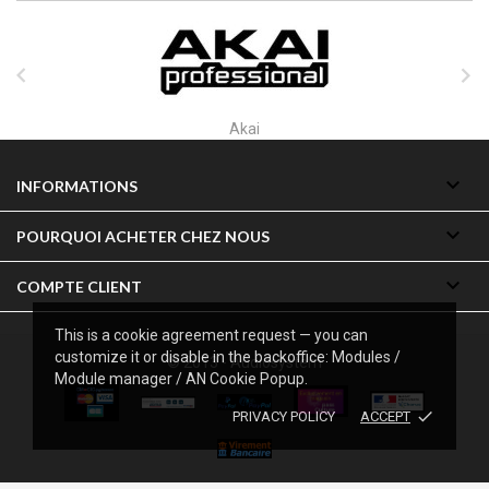


Akai

INFORMATIONS

POURQUOI ACHETER CHEZ NOUS

COMPTE CLIENT
This is a cookie agreement request — you can
customize it or disable in the backoffice: Modules /
© 2013 - Audiosystem
Module manager / AN Cookie Popup.
done
PRIVACY POLICY
ACCEPT