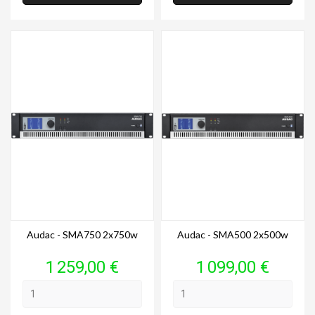
Audac - SMA750 2x750w
Audac - SMA500 2x500w
Prix
Prix
1 259,00 €
1 099,00 €