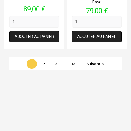
Rose
Prix
89,00 €
Prix
79,00 €
AJOUTER AU PANIER
AJOUTER AU PANIER
…

1
2
3
13
Suivant