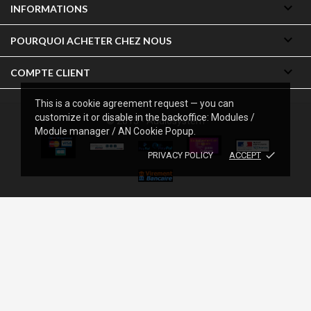

INFORMATIONS

POURQUOI ACHETER CHEZ NOUS

COMPTE CLIENT
This is a cookie agreement request — you can
customize it or disable in the backoffice: Modules /
© 2013 - Audiosystem
Module manager / AN Cookie Popup.
done
PRIVACY POLICY
ACCEPT