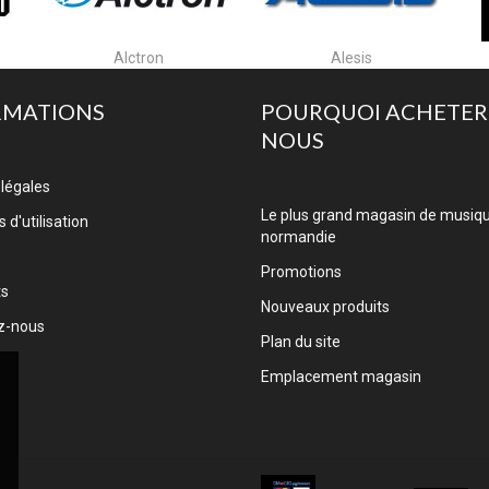
Alesis
Algam Cases
RMATIONS
POURQUOI ACHETER
NOUS
légales
Le plus grand magasin de musiq
 d'utilisation
normandie
Promotions
ts
Nouveaux produits
z-nous
Plan du site
Emplacement magasin