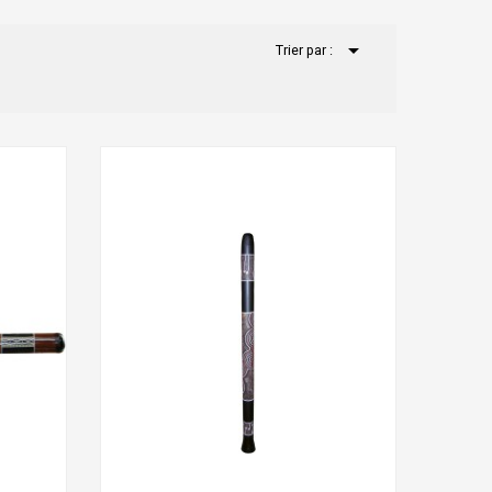

Trier par :