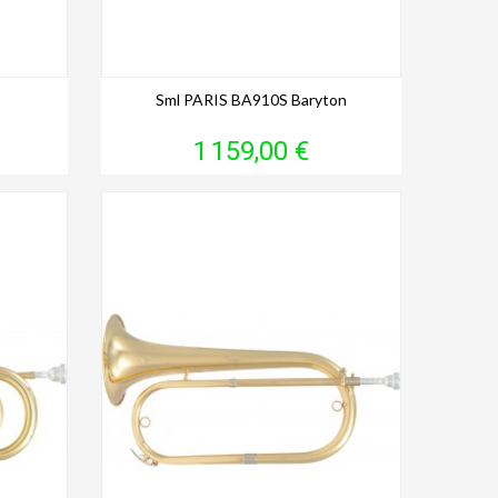
Sml PARIS BA910S Baryton
Prix
1 159,00 €