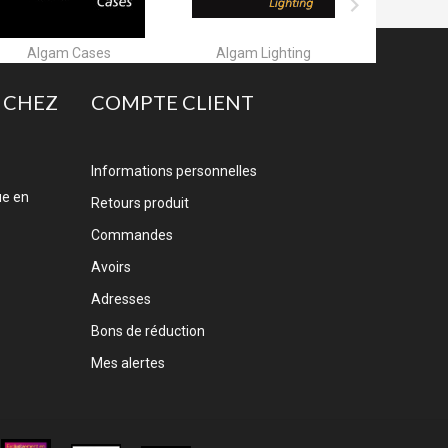

Algam Lighting
Allen & Heath
A
 CHEZ
COMPTE CLIENT
Informations personnelles
ue en
Retours produit
Commandes
Avoirs
Adresses
Bons de réduction
Mes alertes