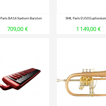
Paris BA16 Saxhorn Baryton
SML Paris EU50 Euphonium
Prix
Prix
709,00 €
1 149,00 €