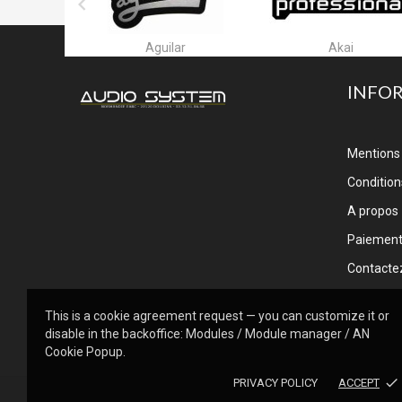

ar
Akai
Alctron
INFO
Mentions 
Conditions
A propos
Paiemen
Contacte
This is a cookie agreement request — you can customize it or
disable in the backoffice: Modules / Module manager / AN
Cookie Popup.
done
PRIVACY POLICY
ACCEPT