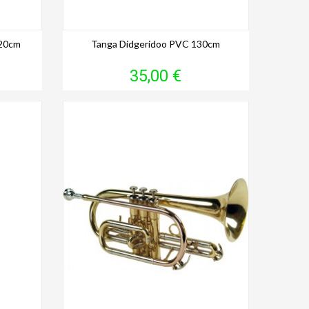
120cm
Tanga Didgeridoo PVC 130cm
Prix
35,00 €