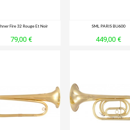
hner Fire 32 Rouge Et Noir
SML PARIS BU600
Prix
Prix
79,00 €
449,00 €