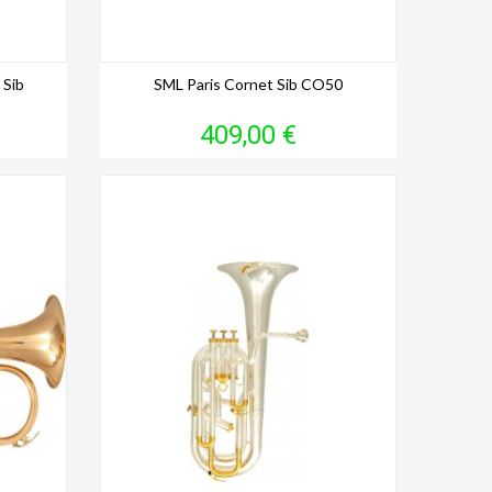
 Sib
SML Paris Cornet Sib CO50
Prix
409,00 €