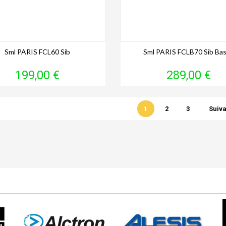
Sml PARIS FCL60 Sib
Sml PARIS FCLB70 Sib Ba
Prix
Prix
199,00 €
289,00 €
1
2
3
Suiva