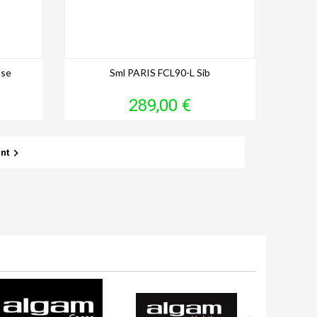
sse
Sml PARIS FCL90-L Sib
Prix
289,00 €

nt