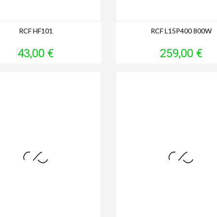
RCF HF101
RCF L15P400 800W
Prix
Prix
43,00 €
259,00 €