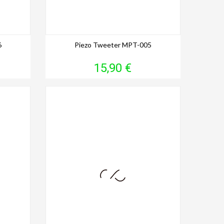
6
Piezo Tweeter MPT-005
Prix
15,90 €