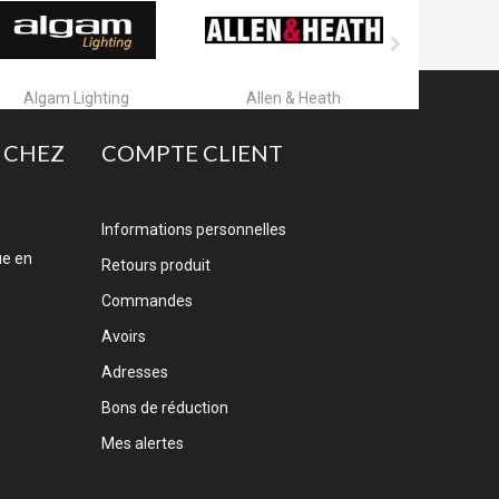

Algam Lighting
Allen & Heath
A
 CHEZ
COMPTE CLIENT
Informations personnelles
ue en
Retours produit
Commandes
Avoirs
Adresses
Bons de réduction
Mes alertes