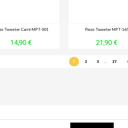
zo Tweeter Carré MPT-001
Piezo Tweeter MPT-16
Prix
Prix
14,90 €
21,90 €
…
1
2
3
27