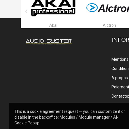

ar
Akai
Alctron
INFO
Mentions 
Conditions
A propos
Paiemen
Contacte
This is a cookie agreement request — you can customize it or
disable in the backoffice: Modules / Module manager / AN
Cookie Popup.