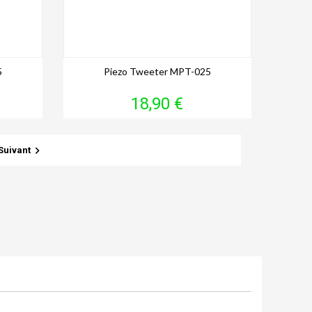
5
Piezo Tweeter MPT-025
Prix
18,90 €

Suivant