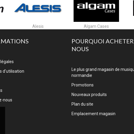
Alesis
Algam Cases
RMATIONS
POURQUOI ACHETER
NOUS
légales
Le plus grand magasin de musiq
 d'utilisation
normandie
Promotions
ts
Nouveaux produits
z-nous
Plan du site
Emplacement magasin