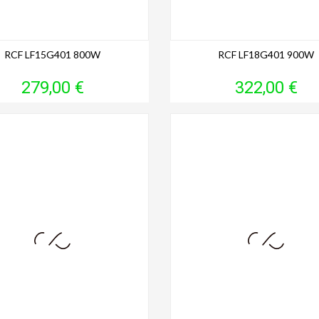
RCF LF15G401 800W
RCF LF18G401 900W
Prix
Prix
279,00 €
322,00 €