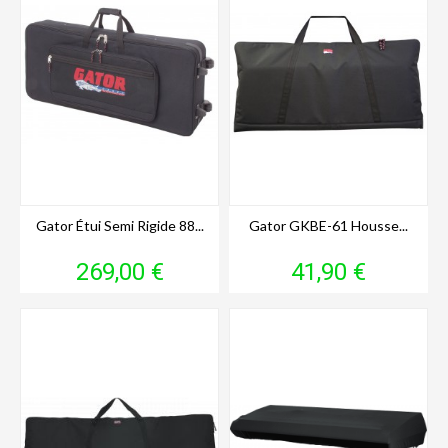
Gator Étui Semi Rigide 88...
Gator GKBE-61 Housse...
Prix
Prix
269,00 €
41,90 €