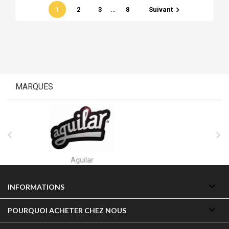
…

1
2
3
8
Suivant
MARQUES


Akai

INFORMATIONS

POURQUOI ACHETER CHEZ NOUS