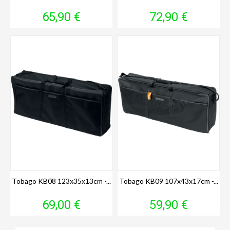
Prix
Prix
65,90 €
72,90 €
Tobago KB08 123x35x13cm -...
Tobago KB09 107x43x17cm -...
Prix
Prix
69,00 €
59,90 €