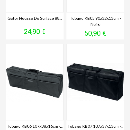
Gator Housse De Surface 88...
Tobago KB05 90x32x13cm -
Noire
Prix
24,90 €
Prix
50,90 €
Tobago KB06 107x38x16cm -...
Tobago KB07 107x37x13cm -...