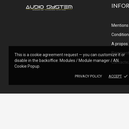
INFO
Mentions 
Conditions
A propos
Paiemen
This is a cookie agreement request — you can customize it or
disable in the backoffice: Modules / Module manager / AN
Contacte
Cookie Popup.
done
PRIVACY POLICY
ACCEPT
© 2013 - Audiosystem