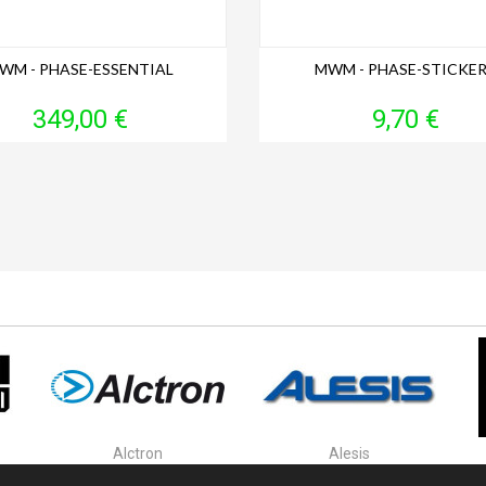
WM - PHASE-ESSENTIAL
MWM - PHASE-STICKE
Prix
Prix
349,00 €
9,70 €
Alctron
Alesis