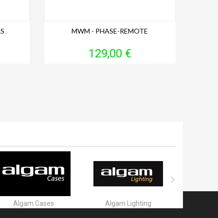
RS
MWM - PHASE-REMOTE
Prix
129,00 €

Algam Cases
Algam Lighting
Alle