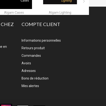

Algam Lighting
Allen & Heath
A
 CHEZ
COMPTE CLIENT
Informations personnelles
ue en
Retours produit
Commandes
Avoirs
Adresses
Bons de réduction
Mes alertes