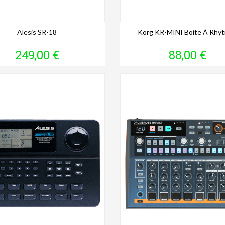
Alesis SR-18
Korg KR-MINI Boite À Rhy
Prix
Prix
249,00 €
88,00 €