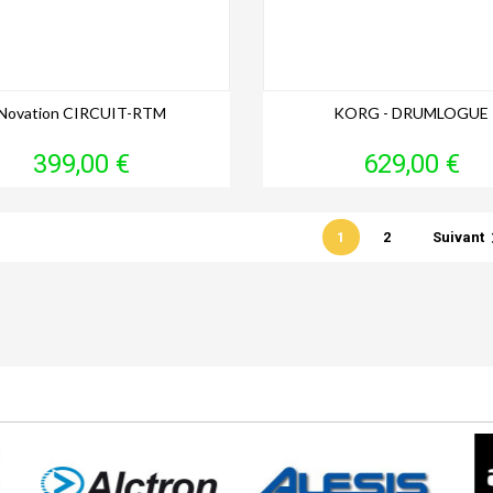
Novation CIRCUIT-RTM
KORG - DRUMLOGUE
Prix
Prix
399,00 €
629,00 €
1
2
Suivant