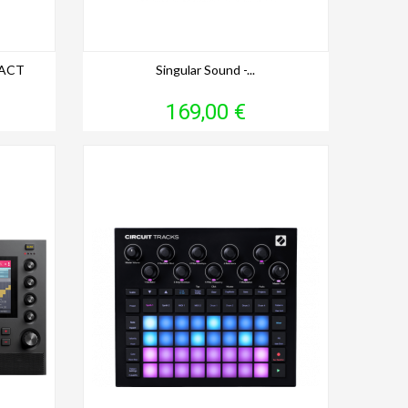
PACT
Singular Sound -...
Prix
169,00 €