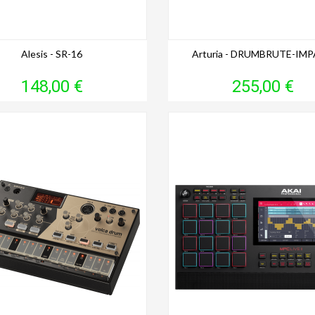
Alesis - SR-16
Arturia - DRUMBRUTE-IM
Prix
Prix
148,00 €
255,00 €