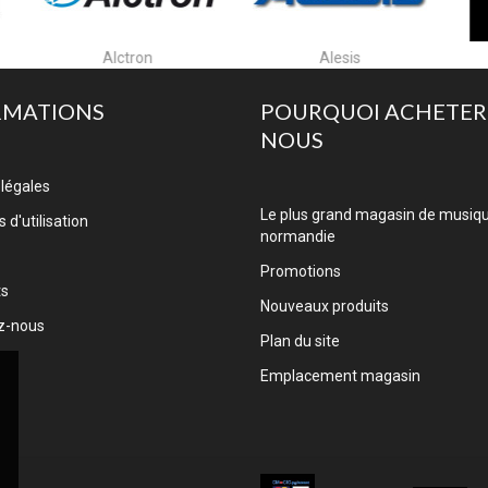
Alesis
Algam Cases
RMATIONS
POURQUOI ACHETER
NOUS
légales
Le plus grand magasin de musiq
 d'utilisation
normandie
Promotions
ts
Nouveaux produits
z-nous
Plan du site
Emplacement magasin