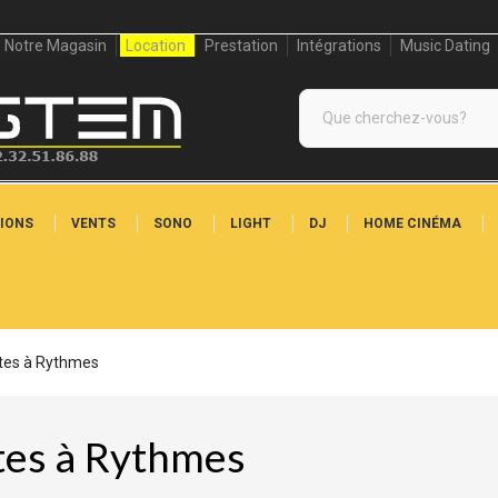
Notre Magasin
Location
Prestation
Intégrations
Music Dating
IONS
VENTS
SONO
LIGHT
DJ
HOME CINÉMA
tes à Rythmes
tes à Rythmes