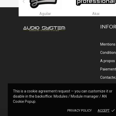

ar
Akai
Alctron
INFO
Mentions 
Conditions
A propos
Paiemen
Contacte
This is a cookie agreement request — you can customize it or
disable in the backoffice: Modules / Module manager / AN
Cookie Popup.
done
PRIVACY POLICY
ACCEPT