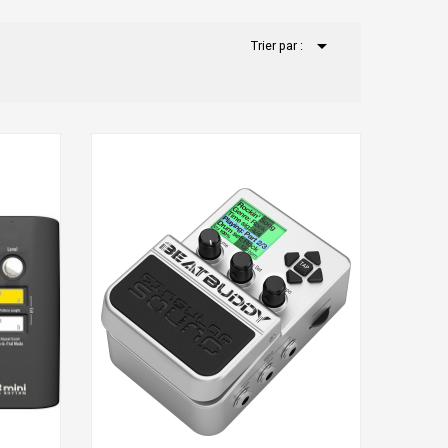

Trier par :