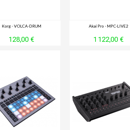
Korg - VOLCA-DRUM
Akai Pro - MPC-LIVE2
Prix
Prix
128,00 €
1 122,00 €