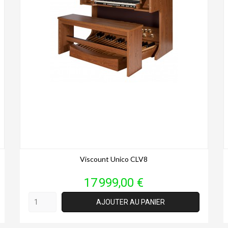
Viscount Unico CLV8
Prix
17 999,00 €
AJOUTER AU PANIER