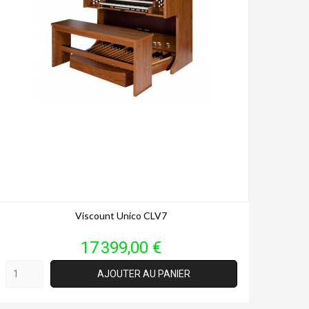
Viscount Unico CLV7
Prix
17 399,00 €
AJOUTER AU PANIER