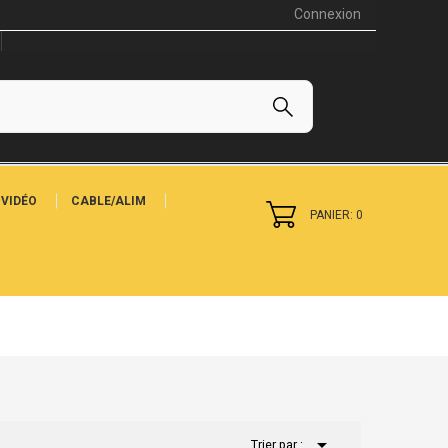
Connexion
VIDÉO
CABLE/ALIM
PANIER: 0

Trier par :