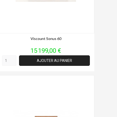
Viscount Sonus 60
Prix
15 199,00 €
AJOUTER AU PANIER