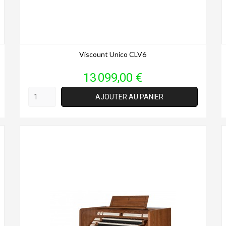
Viscount Unico CLV6
Prix
13 099,00 €
AJOUTER AU PANIER