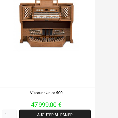
Viscount Unico 500
Prix
47 999,00 €
AJOUTER AU PANIER