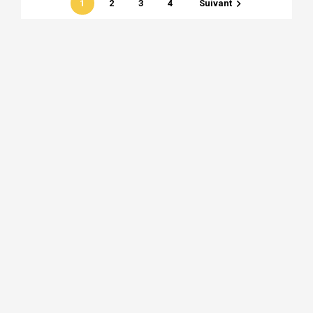

1
2
3
4
Suivant