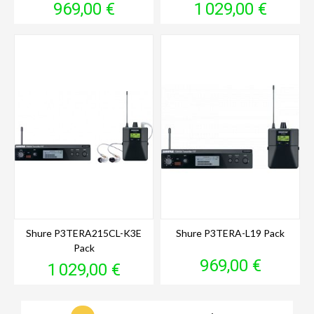
Prix
Prix
969,00 €
1 029,00 €
Shure P3TERA215CL-K3E
Shure P3TERA-L19 Pack
Pack
Prix
969,00 €
Prix
1 029,00 €