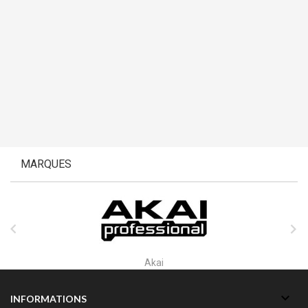
MARQUES


Akai

INFORMATIONS