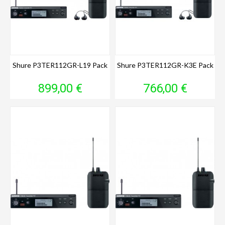
Shure P3TER112GR-L19 Pack
Shure P3TER112GR-K3E Pack
Prix
Prix
899,00 €
766,00 €