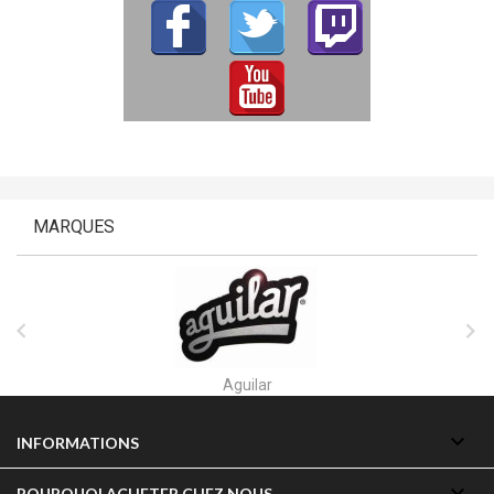
MARQUES


Aguilar

INFORMATIONS

POURQUOI ACHETER CHEZ NOUS