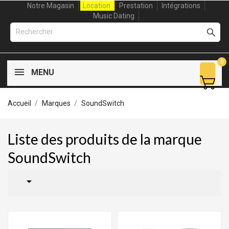
Notre Magasin
Location
Prestation
Intégrations
Music Dating
0
MENU
Accueil
Marques
SoundSwitch
Liste des produits de la marque
SoundSwitch
