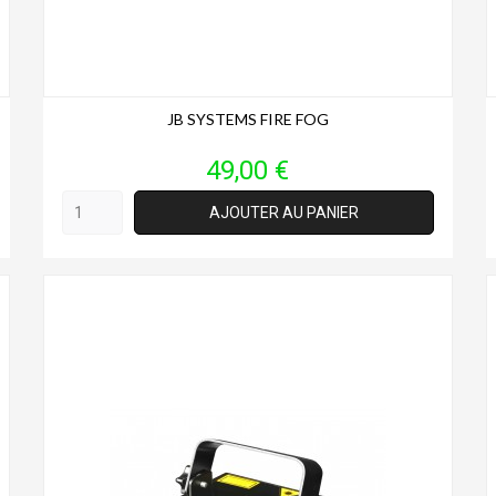
JB SYSTEMS FIRE FOG
Prix
49,00 €
AJOUTER AU PANIER