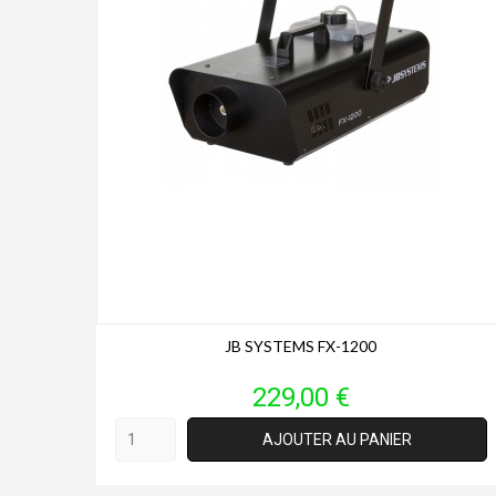
JB SYSTEMS FX-1200
Prix
229,00 €
AJOUTER AU PANIER