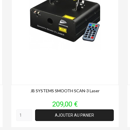
JB SYSTEMS SMOOTH SCAN-3 Laser
Prix
209,00 €
AJOUTER AU PANIER