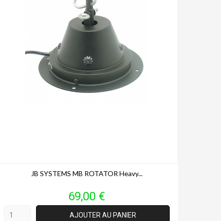
JB SYSTEMS MB ROTATOR Heavy...
Prix
69,00 €
AJOUTER AU PANIER