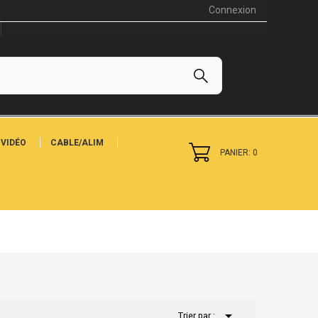
Connexion
VIDÉO
CABLE/ALIM
PANIER: 0

Trier par :