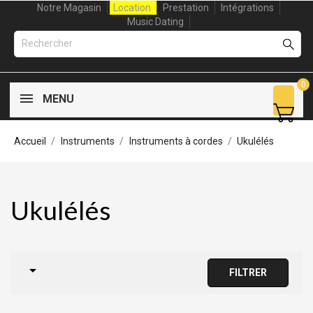
Notre Magasin
Location
Prestation
Intégrations
Music Dating
0
MENU
Accueil
Instruments
Instruments à cordes
Ukulélés
Ukulélés

FILTRER