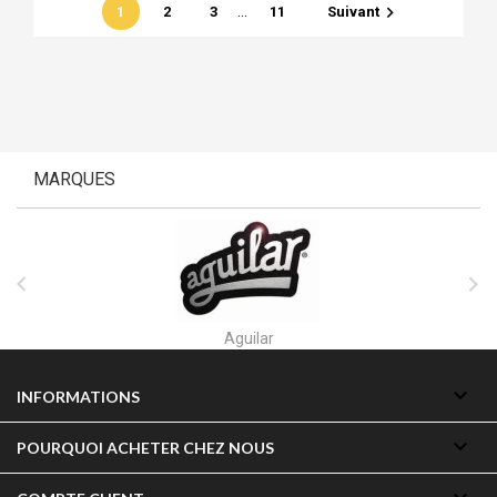
…

1
2
3
11
Suivant
MARQUES


Akai

INFORMATIONS

POURQUOI ACHETER CHEZ NOUS