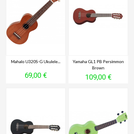
Mahalo U320S-G Ukulele...
Yamaha GL1 PB Persimmon
Brown
Prix
69,00 €
Prix
109,00 €