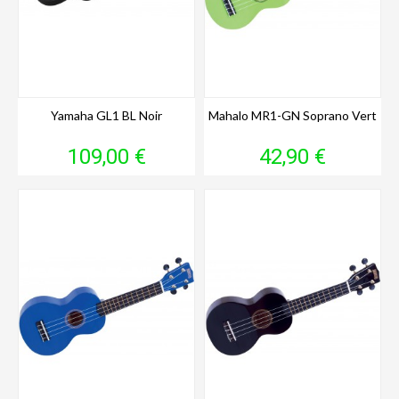
Yamaha GL1 BL Noir
Mahalo MR1-GN Soprano Vert
Prix
Prix
109,00 €
42,90 €