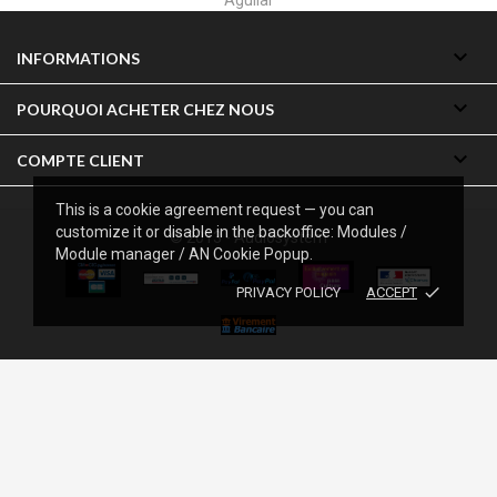

INFORMATIONS

POURQUOI ACHETER CHEZ NOUS

COMPTE CLIENT
This is a cookie agreement request — you can
customize it or disable in the backoffice: Modules /
© 2013 - Audiosystem
Module manager / AN Cookie Popup.
done
PRIVACY POLICY
ACCEPT