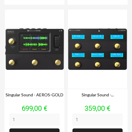
Singular Sound - AEROS-GOLD
Singular Sound -...
Prix
Prix
699,00 €
359,00 €