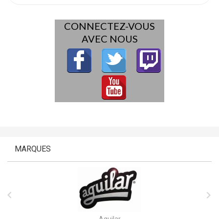
CONNECTEZ-VOUS
AVEC NOUS
MARQUES


Aguilar