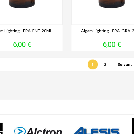
am Lighting - FRA-ENE-20ML
Algam Lighting - FRA-GRA
Prix
Prix
6,00 €
6,00 €
1
2
Suivant