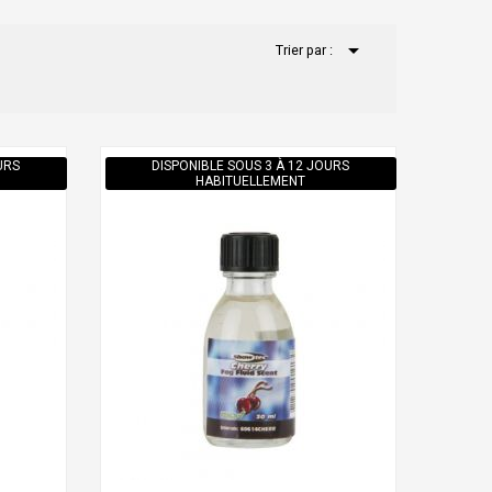

Trier par :
URS
DISPONIBLE SOUS 3 À 12 JOURS
HABITUELLEMENT