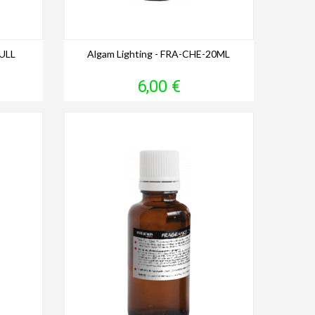
ULL
Algam Lighting - FRA-CHE-20ML
Prix
6,00 €