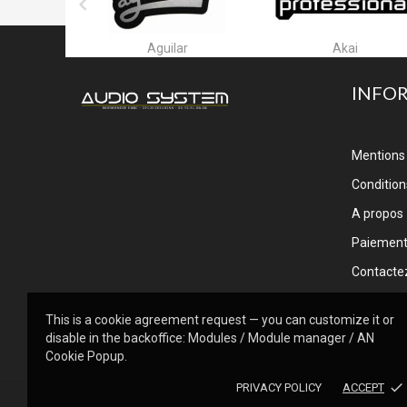

ar
Akai
Alctron
INFO
Mentions 
Conditions
A propos
Paiemen
Contacte
This is a cookie agreement request — you can customize it or
disable in the backoffice: Modules / Module manager / AN
Cookie Popup.
done
PRIVACY POLICY
ACCEPT