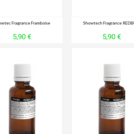
owtec Fragrance Framboise
Showtech Fragrance REDB
Prix
Prix
5,90 €
5,90 €