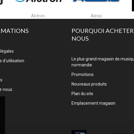
Alesis
Algam Cases
RMATIONS
POURQUOI ACHETER
NOUS
légales
Le plus grand magasin de musiq
 d'utilisation
normandie
Promotions
ts
Nouveaux produits
z-nous
Plan du site
Emplacement magasin