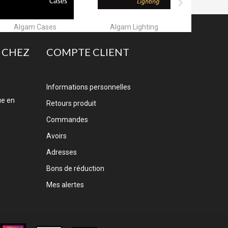

Algam Lighting
Allen & Heath
A
 CHEZ
COMPTE CLIENT
Informations personnelles
ue en
Retours produit
Commandes
Avoirs
Adresses
Bons de réduction
Mes alertes