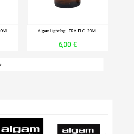
-20ML
Algam Lighting - FRA-FLO-20ML
Prix
6,00 €
