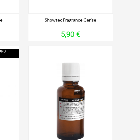
le
Showtec Fragrance Cerise
Prix
5,90 €
URS