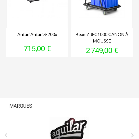
Antari Antari S-200x
BeamZ JFC1000 CANON À
MOUSSE
Prix
715,00 €
Prix
2 749,00 €
MARQUES

