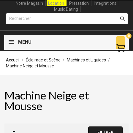
Notre Magasin
Location
Prestation
Intégrations
Music Dating
0
MENU
Accueil
Éclairage et Scène
Machines et Liquides
Machine Neige et Mousse
Machine Neige et
Mousse

FILTRER