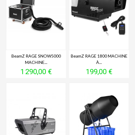
BeamZ RAGE SNOW5000
BeamZ RAGE 1800 MACHINE
MACHINE...
À...
Prix
Prix
1 290,00 €
199,00 €