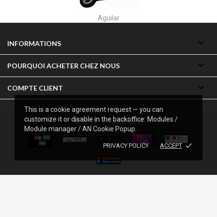
Akai

INFORMATIONS

POURQUOI ACHETER CHEZ NOUS

COMPTE CLIENT
This is a cookie agreement request — you can
customize it or disable in the backoffice: Modules /
© 2013 - Audiosystem
Module manager / AN Cookie Popup.
done
PRIVACY POLICY
ACCEPT