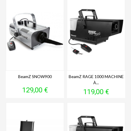
BeamZ SNOW900
BeamZ RAGE 1000 MACHINE
À...
Prix
129,00 €
Prix
119,00 €