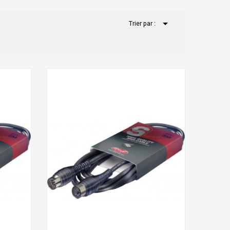

Trier par :