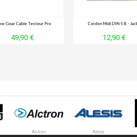
ow Gear Cable Testeur Pro
Cordon Midi DIN 5 B - Jack
Prix
Prix
49,90 €
12,90 €
Alctron
Alesis