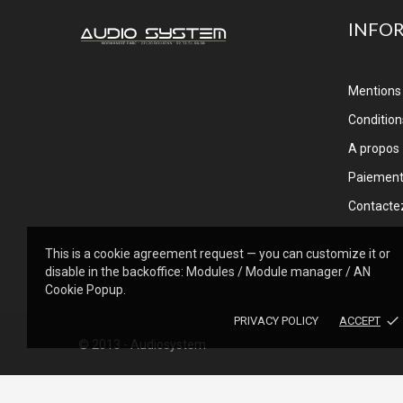
INFO
Mentions 
Conditions
A propos
Paiemen
Contacte
This is a cookie agreement request — you can customize it or
disable in the backoffice: Modules / Module manager / AN
Cookie Popup.
done
PRIVACY POLICY
ACCEPT
© 2013 - Audiosystem