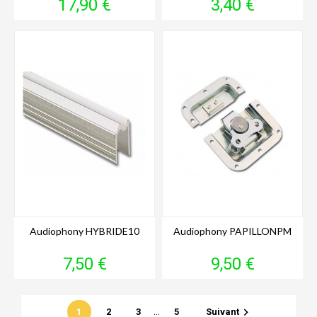
Prix
Prix
17,90 €
3,40 €
Audiophony HYBRIDE10
Audiophony PAPILLONPM
Prix
Prix
7,50 €
9,50 €
…

1
2
3
5
Suivant