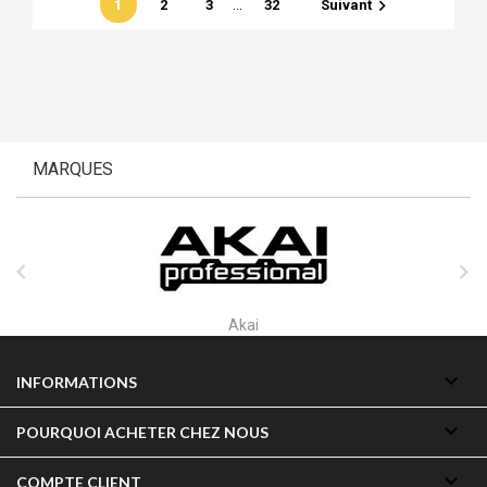
…

1
2
3
32
Suivant
MARQUES


Akai

INFORMATIONS

POURQUOI ACHETER CHEZ NOUS

COMPTE CLIENT