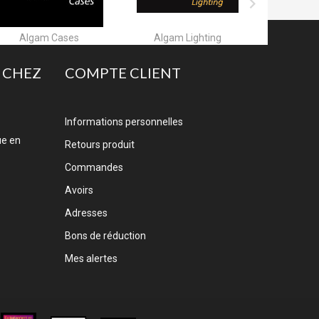

Algam Lighting
Allen & Heath
A
 CHEZ
COMPTE CLIENT
Informations personnelles
ue en
Retours produit
Commandes
Avoirs
Adresses
Bons de réduction
Mes alertes