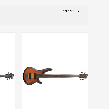

Trier par :