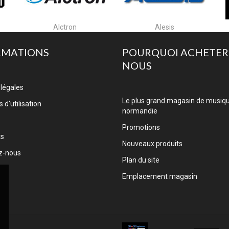
Alesis
Algam Cases
RMATIONS
POURQUOI ACHETER
NOUS
légales
Le plus grand magasin de musiq
 d'utilisation
normandie
Promotions
ts
Nouveaux produits
z-nous
Plan du site
Emplacement magasin