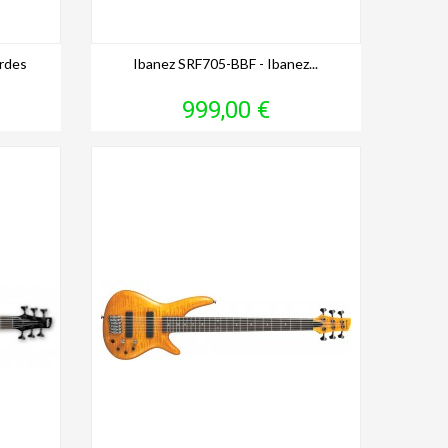
rdes
Ibanez SRF705-BBF - Ibanez...
Prix
999,00 €