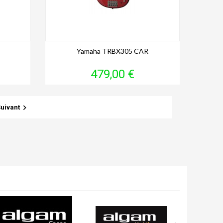
Yamaha TRBX305 CAR
Prix
479,00 €

uivant