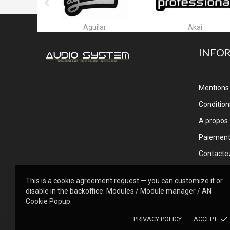

ar
Akai
Alctron
INFO
Mentions 
Conditions
A propos
Paiemen
Contacte
This is a cookie agreement request — you can customize it or
disable in the backoffice: Modules / Module manager / AN
Cookie Popup.
done
PRIVACY POLICY
ACCEPT