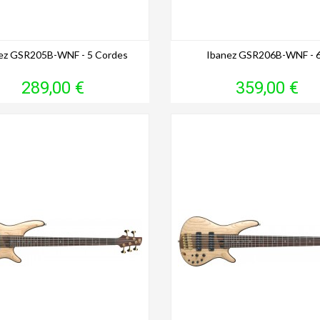
ez GSR205B-WNF - 5 Cordes
Ibanez GSR206B-WNF - 6.
Prix
Prix
289,00 €
359,00 €