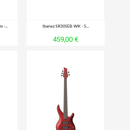
-...
Ibanez SR305EB-WK - 5...
Prix
459,00 €