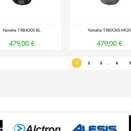
Yamaha TRBX305 BL
Yamaha TRBX305 MGR
Prix
Prix
479,00 €
479,00 €
…
1
2
3
6
S