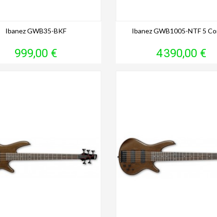
Ibanez GWB35-BKF
Ibanez GWB1005-NTF 5 Co
Prix
Prix
999,00 €
4 390,00 €