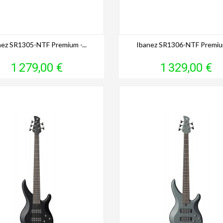
nez SR1305-NTF Premium -...
Ibanez SR1306-NTF Premium 
Prix
Prix
1 279,00 €
1 329,00 €