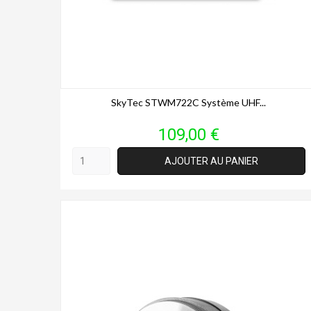
SkyTec STWM722C Système UHF...
Prix
109,00 €
AJOUTER AU PANIER