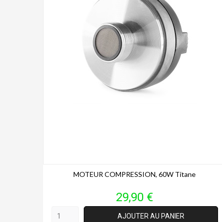
MOTEUR COMPRESSION, 60W Titane
Prix
29,90 €
AJOUTER AU PANIER