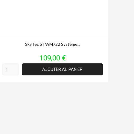
SkyTec STWM722 Système...
Prix
109,00 €
AJOUTER AU PANIER