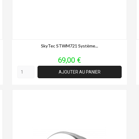
SkyTec STWM721 Système...
Prix
69,00 €
AJOUTER AU PANIER