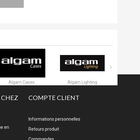

Algam Lighting
Allen & Heath
A
 CHEZ
COMPTE CLIENT
Informations personnelles
ue en
Retours produit
Commandes