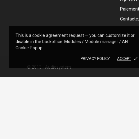
Paiemen
Contacte
This is a cookie agreement request — you can customize it or
disable in the backoffice: Modules / Module manager / AN
Cookie Popup.
done
PRIVACY POLICY
ACCEPT
© 2013 - Audiosystem