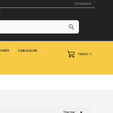
Connexion
VIDÉO
CABLE/ALIM
PANIER: 0

Trier par :