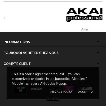


Akai

INFORMATIONS

POURQUOI ACHETER CHEZ NOUS

COMPTE CLIENT
This is a cookie agreement request — you can
customize it or disable in the backoffice: Modules /
© 2013 - Audiosystem
Module manager / AN Cookie Popup.
done
PRIVACY POLICY
ACCEPT