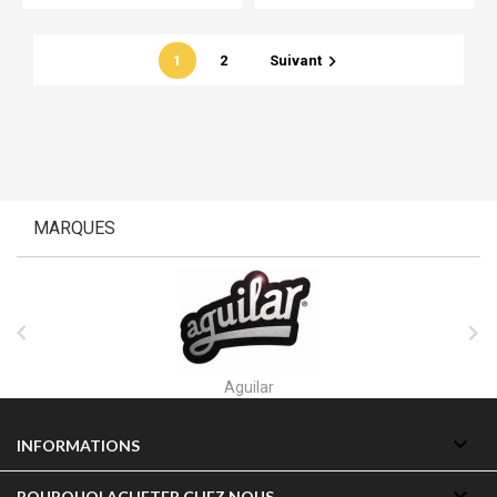

1
2
Suivant
MARQUES


Aguilar

INFORMATIONS

POURQUOI ACHETER CHEZ NOUS