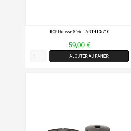
RCF Housse Séries ART410/710
Prix
59,00 €
AJOUTER AU PANIER