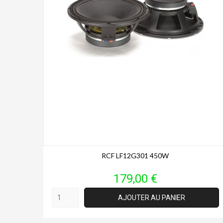
RCF LF12G301 450W
Prix
179,00 €
AJOUTER AU PANIER