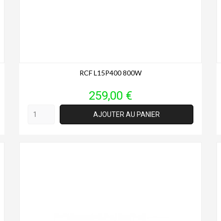
RCF L15P400 800W
Prix
259,00 €
AJOUTER AU PANIER