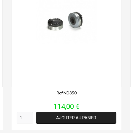
Rcf ND350
Prix
114,00 €
AJOUTER AU PANIER