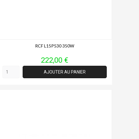
RCF L15P530 350W
Prix
222,00 €
AJOUTER AU PANIER