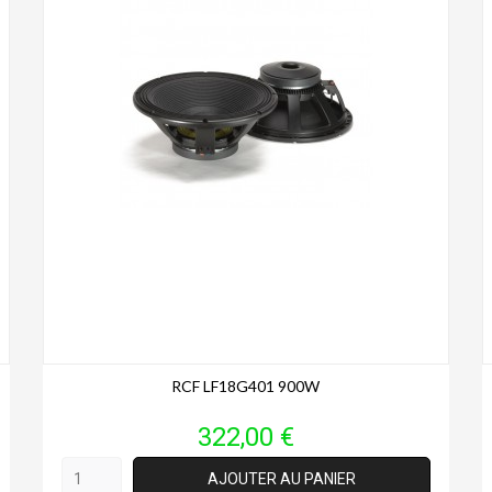
RCF LF18G401 900W
Prix
322,00 €
AJOUTER AU PANIER