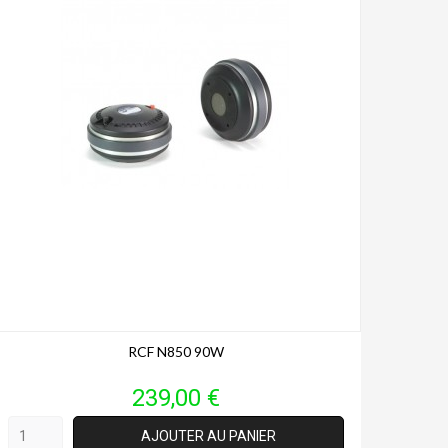
RCF N850 90W
Prix
239,00 €
AJOUTER AU PANIER