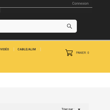
Connexion
VIDÉO
CABLE/ALIM
PANIER: 0

Trier par :