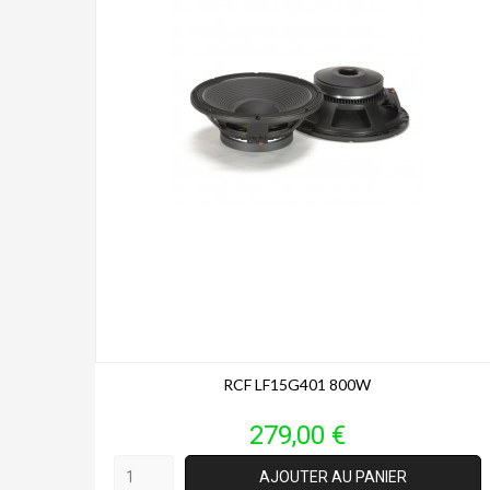
RCF LF15G401 800W
Prix
279,00 €
AJOUTER AU PANIER