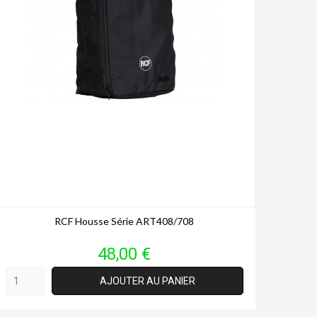
RCF Housse Série ART408/708
Prix
48,00 €
AJOUTER AU PANIER