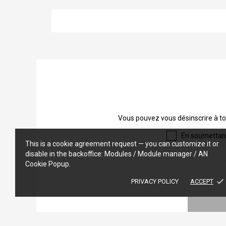
Vous pouvez vous désinscrire à to
En soumettant 
This is a cookie agreement request — you can customize it or
disable in the backoffice: Modules / Module manager / AN
Cookie Popup.
done
PRIVACY POLICY
ACCEPT