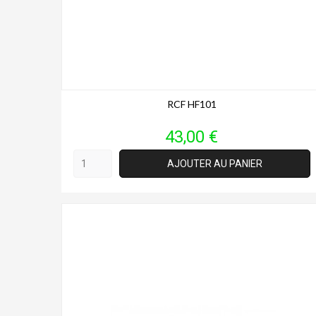
RCF HF101
Prix
43,00 €
AJOUTER AU PANIER