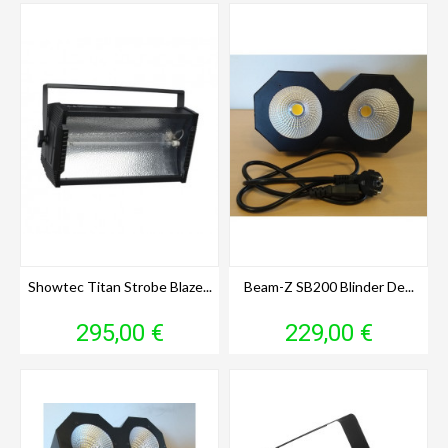
Showtec Titan Strobe Blaze...
Beam-Z SB200 Blinder De...
Prix
Prix
295,00 €
229,00 €