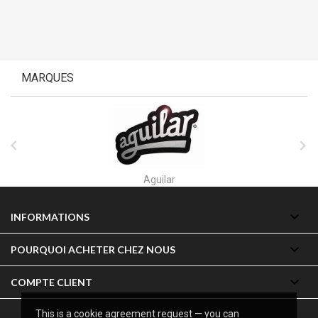
MARQUES


Aguilar

INFORMATIONS

POURQUOI ACHETER CHEZ NOUS

COMPTE CLIENT
This is a cookie agreement request — you can