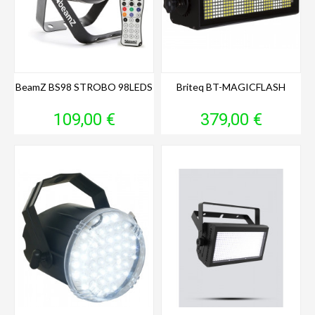
BeamZ BS98 STROBO 98LEDS
Briteq BT-MAGICFLASH
Prix
Prix
109,00 €
379,00 €