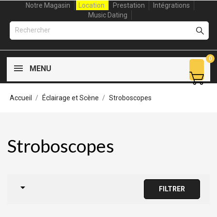
Notre Magasin
Location
Prestation
Intégrations
Music Dating
0
MENU
Accueil
Éclairage et Scène
Stroboscopes
Stroboscopes

FILTRER