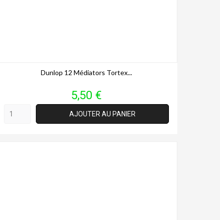
Dunlop 12 Médiators Tortex...
Prix
5,50 €
AJOUTER AU PANIER