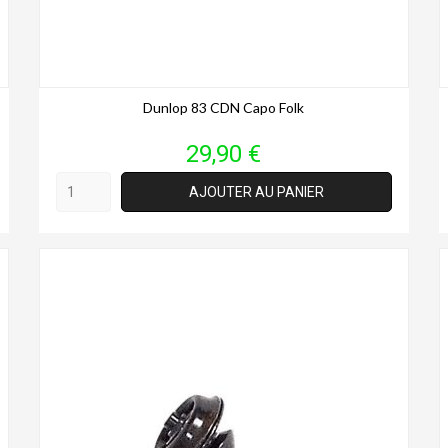
Dunlop 83 CDN Capo Folk
Prix
29,90 €
AJOUTER AU PANIER