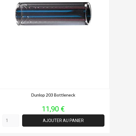
Dunlop 203 Bottleneck
Prix
11,90 €
AJOUTER AU PANIER