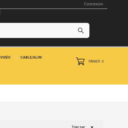
Connexion
VIDÉO
CABLE/ALIM
PANIER: 0

Trier par :