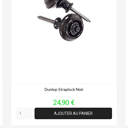
Dunlop Straplock Noir
Prix
24,90 €
AJOUTER AU PANIER