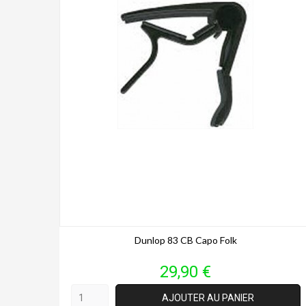
Dunlop 83 CB Capo Folk
Prix
29,90 €
AJOUTER AU PANIER