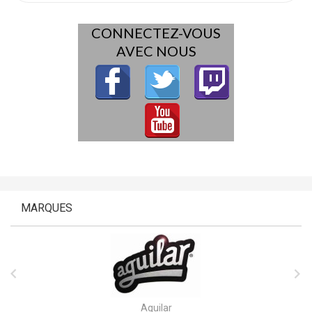
CONNECTEZ-VOUS
AVEC NOUS
MARQUES


Aguilar