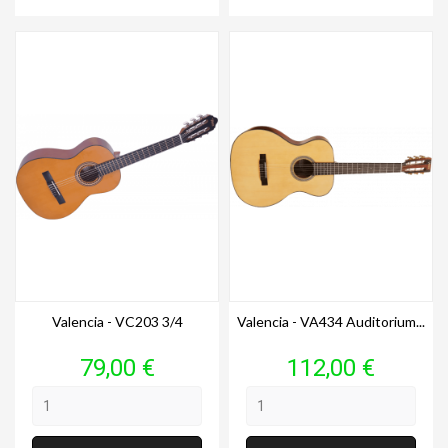
Valencia - VC203 3/4
Valencia - VA434 Auditorium...
Prix
Prix
79,00 €
112,00 €