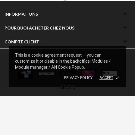

INFORMATIONS

POURQUOI ACHETER CHEZ NOUS

COMPTE CLIENT
This is a cookie agreement request — you can
customize it or disable in the backoffice: Modules /
© 2013 - Audiosystem
Module manager / AN Cookie Popup.
done
PRIVACY POLICY
ACCEPT