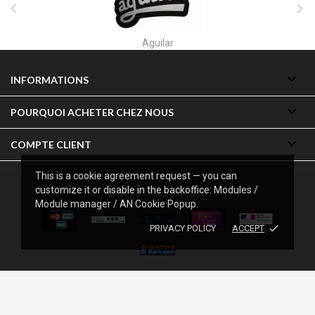


Aguilar

INFORMATIONS

POURQUOI ACHETER CHEZ NOUS

COMPTE CLIENT
This is a cookie agreement request — you can
customize it or disable in the backoffice: Modules /
© 2013 - Audiosystem
Module manager / AN Cookie Popup.
done
PRIVACY POLICY
ACCEPT